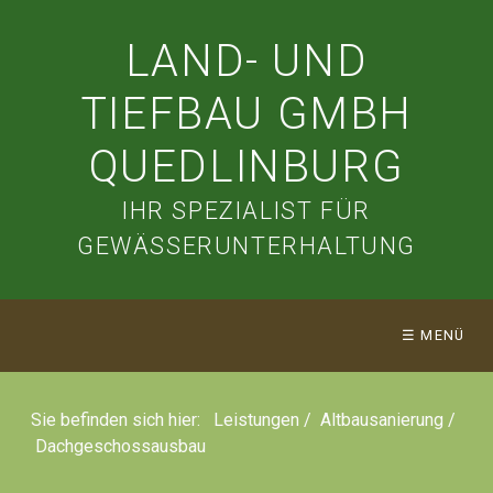
LAND- UND
TIEFBAU GMBH
QUEDLINBURG
IHR SPEZIALIST FÜR
GEWÄSSERUNTERHALTUNG
☰ MENÜ
Sie befinden sich hier:
Leistungen
/
Altbausanierung
/
Dachgeschossausbau